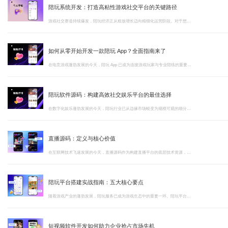
陪玩系统开发：打造高粘性游戏社交平台的关键路径
游戏社交赛道持续爆发，陪玩经济正从粗放增长迈向精细化运营阶段。对于想要入局者而言，陪玩系统开发的质量直接决定了平台能否在激烈竞争中站稳脚跟
如何从零开始开发一款陪玩 App？全面指南来了
在电竞游戏蓬勃发展的今天，陪玩 App 已成为连接游戏玩家与专业陪练的重要桥梁。无论是想通过游戏赚取额外收入的陪玩师，还是渴望提升游戏水平的普通玩家，都对这类平台有着强烈需求。
陪玩软件源码：构建高效社交娱乐平台的最佳选择
在数字化娱乐蓬勃发展的今天，陪玩行业已从边缘市场蜕变为规模可观的细分领域。据行业报告显示，中国陪玩市场规模持续扩大，用户群体涵盖游戏玩家、社交爱好者及寻求陪伴服务的多元人群
直播源码：定义与核心价值
在互联网技术飞速发展的今天，直播源码作为构建直播平台的底层技术资源，已成为众多企业和开发者进入直播赛道的核心工具
陪玩平台搭建实战指南：五大核心要点
随着游戏产业的蓬勃发展，陪玩服务已成为游戏生态中的重要一环。陪玩平台搭建不仅是技术实现的工程，更是连接玩家需求与服务供给的桥梁。本文将从五个核心维度，为您详细解析如何构建一个专业、稳定、合规的陪玩平台
短视频软件开发如何助力企业抢占市场先机