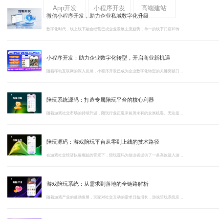
App开发
小程序开发
高端建站
微信小程序开发，助力企业私域数字化升级
数字化时代，线上线下融合经营已成企业发展主流趋势，单一的线下门店和传统电商模式已难以满足用户多元化消费体验。微信小程序开发作为轻量化数字化工具，依托微信全域生态优势，凭借灵活、高效、易传播的核心特质，成为各大企业、实体商家拓新、留客、增收的核心利器。
小程序开发：助力企业数字化转型，开启商业新机遇
随着移动互联网的深入发展，小程序开发已成为企业数字化转型的关键突破口。在流量红利见顶的当下，小程序开发以其轻量化、无需下载、即用即走的特性，为企业提供了连接用户的高效通道。
陪玩系统源码：打造专属陪玩平台的核心利器
随着游戏社交市场的持续升温，陪玩行业正迎来前所未有的发展机遇。无论是电竞爱好者寻找实力搭档，还是孤独玩家渴望温暖陪伴，陪玩平台都在其中扮演着不可或缺的角色。
陪玩源码：游戏陪玩平台从零到上线的技术路径
在游戏社交经济快速崛起的背景下，陪玩源码为创业者提供了一条高效进入游戏陪玩赛道的技术通路。作为专业的软件开发公司，我们长期深耕陪玩源码的研发与交付，以下是围绕陪玩源码核心价值的五方面深度解读。
游戏陪玩系统：从需求到落地的全链路解析
随着游戏产业的蓬勃发展，玩家对社交互动的需求日益增长，游戏陪玩系统应运而生，成为连接玩家与陪玩师的重要桥梁。