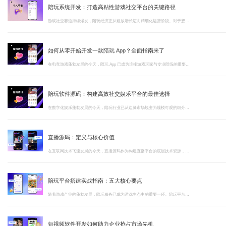
陪玩系统开发：打造高粘性游戏社交平台的关键路径
游戏社交赛道持续爆发，陪玩经济正从粗放增长迈向精细化运营阶段。对于想要入局者而言，陪玩系统开发的质量直接决定了平台能否在激烈竞争中站稳脚跟
如何从零开始开发一款陪玩 App？全面指南来了
在电竞游戏蓬勃发展的今天，陪玩 App 已成为连接游戏玩家与专业陪练的重要桥梁。无论是想通过游戏赚取额外收入的陪玩师，还是渴望提升游戏水平的普通玩家，都对这类平台有着强烈需求。
陪玩软件源码：构建高效社交娱乐平台的最佳选择
在数字化娱乐蓬勃发展的今天，陪玩行业已从边缘市场蜕变为规模可观的细分领域。据行业报告显示，中国陪玩市场规模持续扩大，用户群体涵盖游戏玩家、社交爱好者及寻求陪伴服务的多元人群
直播源码：定义与核心价值
在互联网技术飞速发展的今天，直播源码作为构建直播平台的底层技术资源，已成为众多企业和开发者进入直播赛道的核心工具
陪玩平台搭建实战指南：五大核心要点
随着游戏产业的蓬勃发展，陪玩服务已成为游戏生态中的重要一环。陪玩平台搭建不仅是技术实现的工程，更是连接玩家需求与服务供给的桥梁。本文将从五个核心维度，为您详细解析如何构建一个专业、稳定、合规的陪玩平台
短视频软件开发如何助力企业抢占市场先机