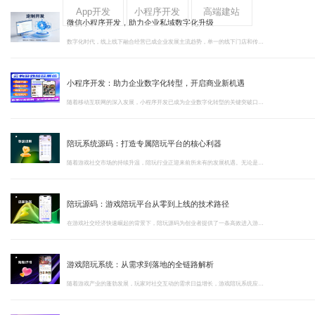
App开发
小程序开发
高端建站
微信小程序开发，助力企业私域数字化升级
数字化时代，线上线下融合经营已成企业发展主流趋势，单一的线下门店和传统电商模式已难以满足用户多元化消费体验。微信小程序开发作为轻量化数字化工具，依托微信全域生态优势，凭借灵活、高效、易传播的核心特质，成为各大企业、实体商家拓新、留客、增收的核心利器。
小程序开发：助力企业数字化转型，开启商业新机遇
随着移动互联网的深入发展，小程序开发已成为企业数字化转型的关键突破口。在流量红利见顶的当下，小程序开发以其轻量化、无需下载、即用即走的特性，为企业提供了连接用户的高效通道。
陪玩系统源码：打造专属陪玩平台的核心利器
随着游戏社交市场的持续升温，陪玩行业正迎来前所未有的发展机遇。无论是电竞爱好者寻找实力搭档，还是孤独玩家渴望温暖陪伴，陪玩平台都在其中扮演着不可或缺的角色。
陪玩源码：游戏陪玩平台从零到上线的技术路径
在游戏社交经济快速崛起的背景下，陪玩源码为创业者提供了一条高效进入游戏陪玩赛道的技术通路。作为专业的软件开发公司，我们长期深耕陪玩源码的研发与交付，以下是围绕陪玩源码核心价值的五方面深度解读。
游戏陪玩系统：从需求到落地的全链路解析
随着游戏产业的蓬勃发展，玩家对社交互动的需求日益增长，游戏陪玩系统应运而生，成为连接玩家与陪玩师的重要桥梁。