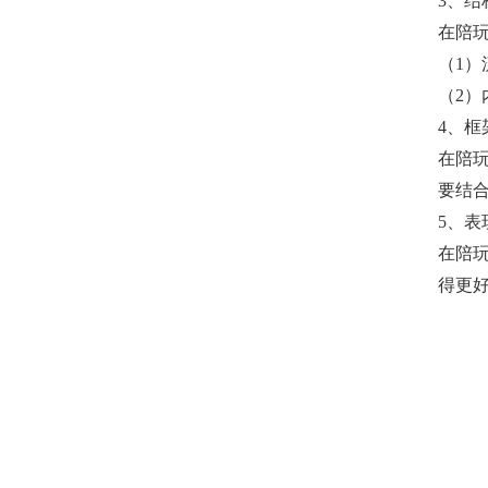
3、结
在陪
（1
（2
4、框
在陪
要结
5、表
在陪
得更