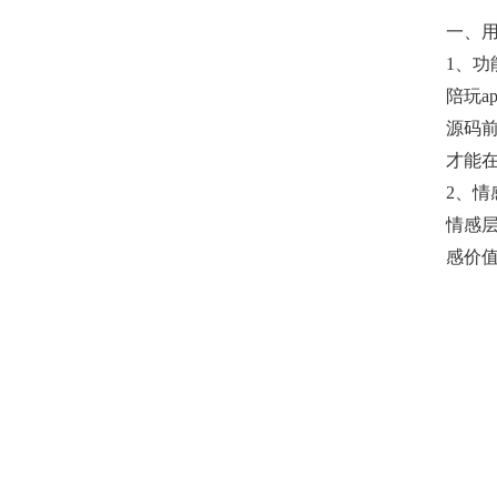
一、
1、功
陪玩a
源码
才能
2、情
情感
感价