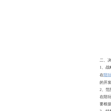
二、
1、战
在
陪玩
的开
2、范
在陪
要根