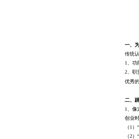
一、为
传统
1、
2、
优秀
二、跳
1、
创业时
（1）
（2）