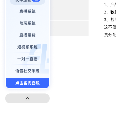
1、产
2、
软
+
小程序开发
3、
这不
+
高端建站
责分