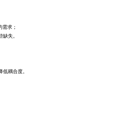
的需求；
些缺失。
降低耦合度。