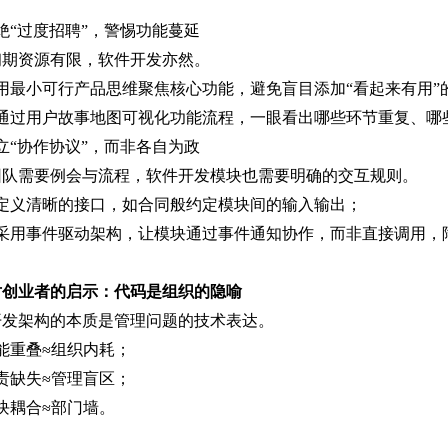
绝“过度招聘”，警惕功能蔓延
初期资源有限，软件开发亦然。
用最小可行产品思维聚焦核心功能，避免盲目添加“看起来有用”
）通过用户故事地图可视化功能流程，一眼看出哪些环节重复、哪
立“协作协议”，而非各自为政
团队需要例会与流程，软件开发模块也需要明确的交互规则。
）定义清晰的接口，如合同般约定模块间的输入输出；
）采用事件驱动架构，让模块通过事件通知协作，而非直接调用，
对创业者的启示：代码是组织的隐喻
开发架构的本质是管理问题的技术表达。
能重叠≈组织内耗；
责缺失≈管理盲区；
块耦合≈部门墙。