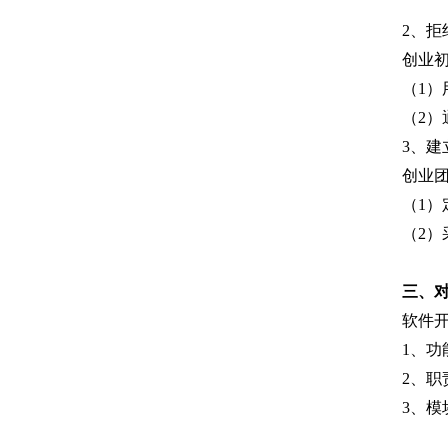
2、拒
创业
（1）
（2
3、建
创业
（1
（2
三、
软件
1、功
2、职
3、模