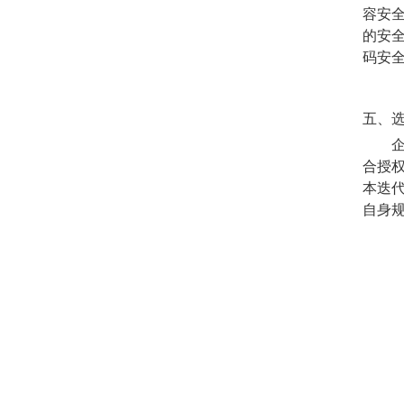
容安全
的安
码安
五、
合授
本迭
自身