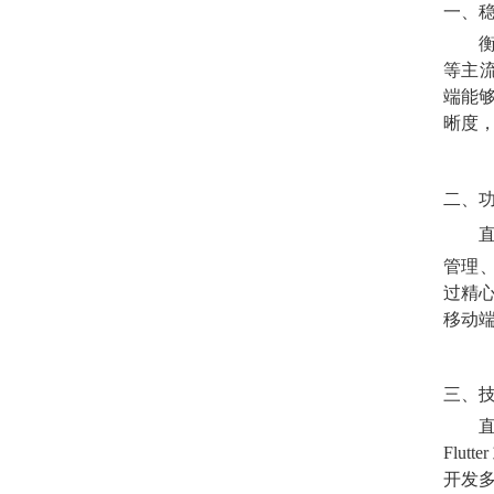
一、
等主
端能
晰度
二、
管理
过精
移动端
三、
Flut
开发