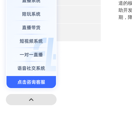
道的
助开
+
小程序开发
期，
+
高端建站