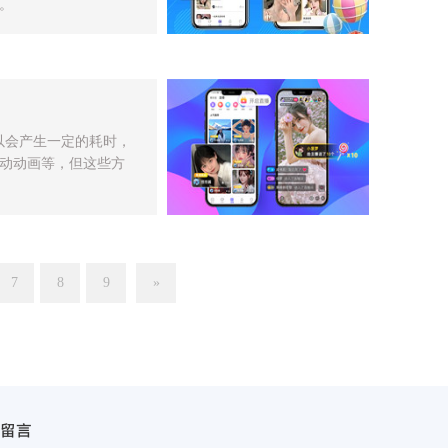
。
以会产生一定的耗时，
动动画等，但这些方
7
8
9
»
留言